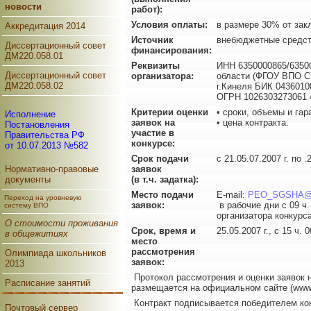
новости
работ):
Условия оплаты:
в размере 30% от зак
Аккредитация 2014
Источник
внебюджетные средс
Диссертационный совет
финансирования:
ДМ220.058.01
Реквизиты
ИНН 6350000865/6350
Диссертационный совет
организатора:
области (ФГОУ ВПО С
ДМ220.058.02
г.Кинеля БИК 043601
ОГРН 1026303273061 44
Критерии оценки
• сроки, объемы и гар
Исполнение
заявок на
• цена контракта.
Постановления
участие в
Правительства РФ
конкурсе:
от 10.07.2013 №582
Срок подачи
с 21.05.07.2007 г. по .
Нормативно-правовые
заявок
документы
(в т.ч. задатка):
Место подачи
E-mail:
PEO_SGSHA@i
Переход на уровневую
заявок:
в рабочие дни с 09 ч.
систему ВПО
организатора конкурс
О стоимости проживания
Срок, время и
25.05.2007 г., с 15 ч.
в общежитиях
место
рассмотрения
Олимпиада школьников
заявок:
2013
Протокол рассмотрения и оценки заявок н
Расписание занятий
размещается на официальном сайте (www.s
Контракт подписывается победителем кон
Почтовый сервер