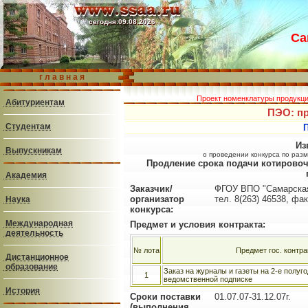
cегодня:
09.08.2026
cегодня:
09.08.2026
Са
г л а в н а я
Проект номенклатуры продукц
Абитуриентам
ПЭО: пр
Студентам
Из
Выпускникам
о проведении конкурса по разм
Продление срока подачи котировоч
Академия
Заказчик/
ФГОУ ВПО "Самарская 
организатор
тел. 8(263) 46538, фа
Наука
конкурса:
Международная
Предмет и условия контракта:
деятельность
№ лота
Предмет гос. контра
Дистанционное
образование
Заказ на журналы и газеты на 2-е полуго
1
ведомственной подписке
История
Сроки поставки
01.07.07-31.12.07г.
(выполнения