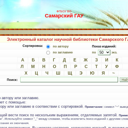
ФГБОУ ВО
Самарский ГАУ
Электронный каталог научной библиотеки Самарского Г
Сортировка:
по автору
Показ изданий:
по заглавию
по
экз.
А
Б
В
Г
Д
Е
Ж
З
И
К
Л
М
Н
О
П
Р
С
Т
У
Ф
Х
Ц
Ч
Ш
Щ
Э
Ю
Я
~
Поиск:
 автору или заглавию.
яет с помощью:
ору или заглавию в соотвествии с сортировкой.
Примечание:
символ "~" выво
ющей вести поиск по нескольким выражениям, отделяемых запятой.
Приме
ти". Используйте символ "_" между словами, чтобы исключить поиск изданий с другими сл
езание их окончания.
ется постранично. Вы можете настроить количество изданий, выводимых