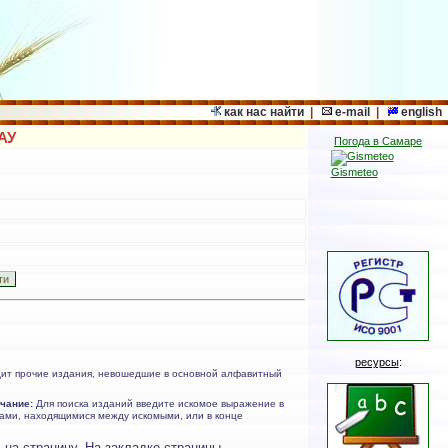
как нас найти
|
e-mail
|
english
АУ
Погода в Самаре
Gismeteo
ресурсы
:
дит прочие издания, невошедшие в основной алфавитный
чание:
Для поиска изданий введите искомое выражение в
овами, находящимися между искомыми, или в конце
 на страницу. На закладке страницы