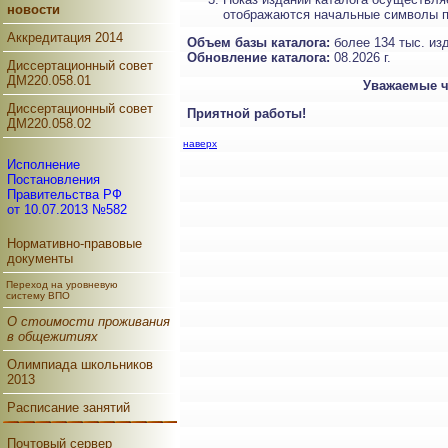
новости
отображаются начальные символы пе
Аккредитация 2014
Объем базы каталога:
более 134 тыс. изд
Обновление каталога:
08.2026 г.
Диссертационный совет
ДМ220.058.01
Уважаемые чи
Диссертационный совет
Приятной работы!
ДМ220.058.02
наверх
Исполнение
Постановления
Правительства РФ
от 10.07.2013 №582
Нормативно-правовые
документы
Переход на уровневую
систему ВПО
О стоимости проживания
в общежитиях
Олимпиада школьников
2013
Расписание занятий
Почтовый сервер