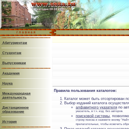
cегодня:
08.08.2026
cегодня:
08.08.2026
г л а в н а я
Абитуриентам
Студентам
Выпускникам
Академия
Наука
Правила пользования каталогом:
Международная
деятельность
Каталог может быть отсортирован по
Выбор изданий каталога осуществл
алфавитного указателя
по авт
Дистанционное
указатель, в т.ч. изд. без авторов.
образование
поисковой системы
, позволя
строку поиска и нажмите кнопку "Най
История
прилагательных, чтобы искючить обр
Показ изданий каталога осуществля